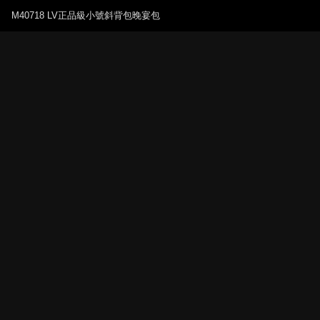
M40718 LV正品級小號斜背包晚宴包