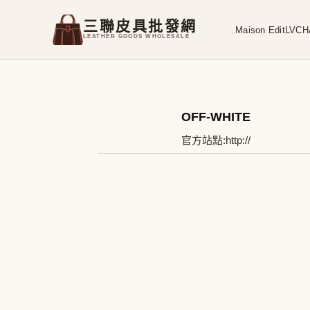
三聯皮具批發網
Maison Edit
LV
CH
LEATHER GOODS WHOLESALE
OFF-WHITE
官方站點:
http://