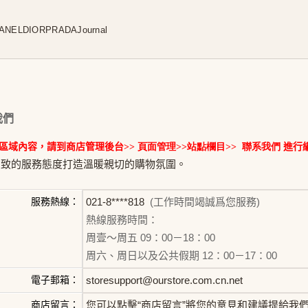
ANEL
DIOR
PRADA
Journal
我們
區域內容，請到
商店管理後台
>>
頁面管理
>>
站點欄目
>>
聯系我們
進行
細致的服務態度打造溫暖親切的購物氛圍。
服務熱線：
021-8****818
(工作時間竭誠爲您服務)
熱線服務時間：
周壹～周五 09：00－18：00
周六、周日以及公共假期 12：00－17：00
電子郵箱：
storesupport@ourstore.com.cn.net
商店留言：
您可以點擊“商店留言”將您的意見和建議提給我