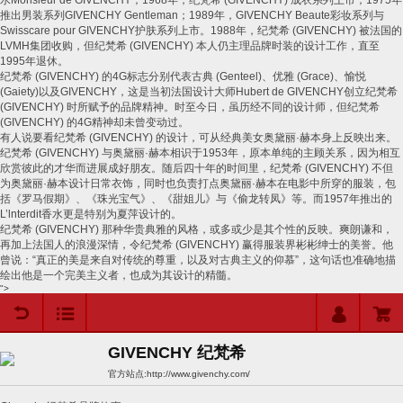
水
Monsieur de GIVENCHY
；
1968
年，纪梵希
(GIVENCHY)
成衣系列上市；
1975
年
推出男装系列
GIVENCHY Gentleman
；
1989
年，
GIVENCHY Beaute
彩妆系列与
Swisscare pour GIVENCHY
护肤系列上市。
1988
年，纪梵希
(GIVENCHY)
被法国的
LVMH
集团收购，但纪梵希
(GIVENCHY)
本人仍主理品牌时装的设计工作，直至
1995
年退休。
纪梵希
(GIVENCHY)
的
4G
标志分别代表古典
(Genteel)
、优雅
(Grace)
、愉悦
(Gaiety)
以及
GIVENCHY
，这是当初法国设计大师
Hubert de GIVENCHY
创立纪梵希
(GIVENCHY)
时所赋予的品牌精神。时至今日，虽历经不同的设计师，但纪梵希
(GIVENCHY)
的
4G
精神却未曾变动过。
有人说要看纪梵希
(GIVENCHY)
的设计，可从经典美女奥黛丽
·
赫本身上反映出来。
纪梵希
(GIVENCHY)
与奥黛丽
·
赫本相识于
1953
年，原本单纯的主顾关系，因为相互
欣赏彼此的才华而进展成好朋友。随后四十年的时间里，纪梵希
(GIVENCHY)
不但
为奥黛丽
·
赫本设计日常衣饰，同时也负责打点奥黛丽
·
赫本在电影中所穿的服装，包
括《罗马假期》、《珠光宝气》、《甜姐儿》与《偷龙转凤》等。而
1957
年推出的
L’lnterdit
香水更是特别为夏萍设计的。
纪梵希
(GIVENCHY)
那种华贵典雅的风格，或多或少是其个性的反映。爽朗谦和，
再加上法国人的浪漫深情，令纪梵希
(GIVENCHY)
赢得服装界彬彬绅士的美誉。他
曾说：
“
真正的美是来自对传统的尊重，以及对古典主义的仰慕
”
，这句话也准确地描
绘出他是一个完美主义者，也成为其设计的精髓。
">
用户中心
购物车
GIVENCHY 纪梵希
官方站点:
http://www.givenchy.com/