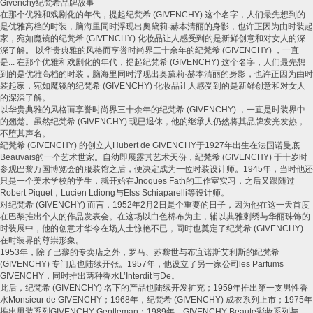
Givenchy
纪梵希品牌故事
在那个优雅和戏剧化的年代，提起纪梵希
(GIVENCHY)
这个名字，人们最先想到的
是优雅高档的时装，脑海里同时浮现出奥黛莉
·
赫本清丽的身影，也许正因为由时装起
家，宛如魔镜的纪梵希
(GIVENCHY)
化妆品让人感受到的是新鲜创意和对女人的深
深了解。
以华贵典雅的风格而享誉时尚界三十余年的纪梵希
(GIVENCHY)
，一直
是
...
在那个优雅和戏剧化的年代，提起纪梵希
(GIVENCHY)
这个名字，人们最先想
到的是优雅高档的时装，脑海里同时浮现出奥黛莉
·
赫本清丽的身影，也许正因为由时
装起家，宛如魔镜的纪梵希
(GIVENCHY)
化妆品让人感受到的是新鲜创意和对女人
的深深了解。
以华贵典雅的风格而享誉时尚界三十余年的纪梵希
(GIVENCHY)
，一直是时装界中
的翘楚。虽然纪梵希
(GIVENCHY)
现已退休，他的继承人仍然将其品牌发光发热，
不堕其声名。
纪梵希
(GIVENCHY)
的创立人
Hubert de GIVENCHY
于
1927
年出生在法国诺曼底
Beauvais
的一个艺术世家。自幼即展露其艺术天份，纪梵希
(GIVENCHY)
于十岁时
参观巴黎万国博览会的服装馆之后，便决定成为一位时装设计师。
1945
年，当时他还
只是一个美术学校的学生，就开始在
Jnoques Fath
的工作室实习，之后又跟随过
Robert Piquet
，
Lucien Ldiong
与
Elss Schiaparelli
等设计师。
对纪梵希
(GIVENCHY)
而言，
1952
年
2
月
2
日是个重要的日子，因为他在这一天首度
在巴黎推出个人的作品发表会。在这场以白色棉布为主，辅以典雅刺绣与华丽珠饰的
时装展中，他的创意才华令在场人士惊艳不已，同时也奠定了纪梵希
(GIVENCHY)
在时装界的尊崇形象。
1953
年，除了巴黎的专卖店之外，罗马、苏黎世与布宜诺斯艾利斯的纪梵希
(GIVENCHY)
专门店也陆续开张。
1957
年，他设立了另一家公司
les Parfums
GIVENCHY
，同时推出两种香水
L’Interdit
与
De
。
此后，纪梵希
(GIVENCHY)
名下的产品也陆续开发扩充；
1959
年推出第一支男性香
水
Monsieur de GIVENCHY
；
1968
年，纪梵希
(GIVENCHY)
成衣系列上市；
1975
年
推出男装系列
GIVENCHY Gentleman
；
1989
年，
GIVENCHY Beaute
彩妆系列与