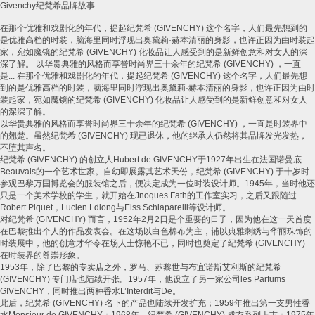
Givenchy
纪梵希品牌故事
在那个优雅和戏剧化的年代，提起纪梵希
(GIVENCHY)
这个名字，人们最先想到的
是优雅高档的时装，脑海里同时浮现出奥黛莉
·
赫本清丽的身影，也许正因为由时装起
家，宛如魔镜的纪梵希
(GIVENCHY)
化妆品让人感受到的是新鲜创意和对女人的深
深了解。
以华贵典雅的风格而享誉时尚界三十余年的纪梵希
(GIVENCHY)
，一直
是
...
在那个优雅和戏剧化的年代，提起纪梵希
(GIVENCHY)
这个名字，人们最先想
到的是优雅高档的时装，脑海里同时浮现出奥黛莉
·
赫本清丽的身影，也许正因为由时
装起家，宛如魔镜的纪梵希
(GIVENCHY)
化妆品让人感受到的是新鲜创意和对女人
的深深了解。
以华贵典雅的风格而享誉时尚界三十余年的纪梵希
(GIVENCHY)
，一直是时装界中
的翘楚。虽然纪梵希
(GIVENCHY)
现已退休，他的继承人仍然将其品牌发光发热，
不堕其声名。
纪梵希
(GIVENCHY)
的创立人
Hubert de GIVENCHY
于
1927
年出生在法国诺曼底
Beauvais
的一个艺术世家。自幼即展露其艺术天份，纪梵希
(GIVENCHY)
于十岁时
参观巴黎万国博览会的服装馆之后，便决定成为一位时装设计师。
1945
年，当时他还
只是一个美术学校的学生，就开始在
Jnoques Fath
的工作室实习，之后又跟随过
Robert Piquet
，
Lucien Ldiong
与
Elss Schiaparelli
等设计师。
对纪梵希
(GIVENCHY)
而言，
1952
年
2
月
2
日是个重要的日子，因为他在这一天首度
在巴黎推出个人的作品发表会。在这场以白色棉布为主，辅以典雅刺绣与华丽珠饰的
时装展中，他的创意才华令在场人士惊艳不已，同时也奠定了纪梵希
(GIVENCHY)
在时装界的尊崇形象。
1953
年，除了巴黎的专卖店之外，罗马、苏黎世与布宜诺斯艾利斯的纪梵希
(GIVENCHY)
专门店也陆续开张。
1957
年，他设立了另一家公司
les Parfums
GIVENCHY
，同时推出两种香水
L’Interdit
与
De
。
此后，纪梵希
(GIVENCHY)
名下的产品也陆续开发扩充；
1959
年推出第一支男性香