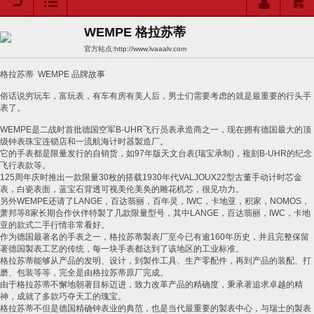
WEMPE 格拉苏蒂
官方站点:
http://www.lvaaalv.com
格拉苏蒂
WEMPE
品牌故事
俗话说穷玩车，富玩表，有车有房有美人后，男士们需要考虑的就是最重要的行头手
表了。
WEMPE
是二战时首批德国空军
B-UHR
飞行员表承造商之一，现在拥有德国最大的顶
级钟表珠宝连锁店和一流航海计时器製造厂。
它的手表都是限量发行的自销货，如
97
年版天文台表
(
瑞宝承制
)
，複刻
B-UHR
的纪念
飞行表款等。
125
周年庆时推出一款限量
30
枚的搭载
1930
年代
VALJOUX22
型古董手动计时芯金
表，白瓷表面，蓝宝石背透可视美伦美奂的雕花机芯，很见功力。
另外
WEMPE
还请了
LANGE
，百达翡丽，百年灵，
IWC
，卡地亚，积家，
NOMOS
，
萧邦等
8
家长期合作伙伴特製了几款限量型号，其中
LANGE
，百达翡丽，
IWC
，卡地
亚的款式二手行情非常看好。
作为德国最著名的手表之一，格拉苏蒂製表厂至今已有逾
160
年历史，并且完整保留
著德国製表工艺的传统，每一块手表都达到了该地区的工业标准。
格拉苏蒂能够从产品的发明、设计，到製作工具、生产零配件，再到产品的装配、打
磨、包装等等，完全是由格拉苏蒂原厂完成。
由于格拉苏蒂不懈地朝著目标迈进，致力改革产品的精确度，秉承著追求卓越的精
神，成就了多款巧夺天工的瑰宝。
格拉苏蒂不但是德国精确钟表业的典范，也是当代最重要的製表中心，与瑞士的製表