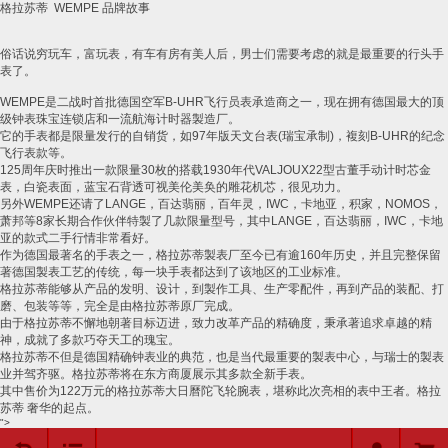
格拉苏蒂
WEMPE
品牌故事
俗话说穷玩车，富玩表，有车有房有美人后，男士们需要考虑的就是最重要的行头手
表了。
WEMPE
是二战时首批德国空军
B-UHR
飞行员表承造商之一，现在拥有德国最大的顶
级钟表珠宝连锁店和一流航海计时器製造厂。
它的手表都是限量发行的自销货，如
97
年版天文台表
(
瑞宝承制
)
，複刻
B-UHR
的纪念
飞行表款等。
125
周年庆时推出一款限量
30
枚的搭载
1930
年代
VALJOUX22
型古董手动计时芯金
表，白瓷表面，蓝宝石背透可视美伦美奂的雕花机芯，很见功力。
另外
WEMPE
还请了
LANGE
，百达翡丽，百年灵，
IWC
，卡地亚，积家，
NOMOS
，
萧邦等
8
家长期合作伙伴特製了几款限量型号，其中
LANGE
，百达翡丽，
IWC
，卡地
亚的款式二手行情非常看好。
作为德国最著名的手表之一，格拉苏蒂製表厂至今已有逾
160
年历史，并且完整保留
著德国製表工艺的传统，每一块手表都达到了该地区的工业标准。
格拉苏蒂能够从产品的发明、设计，到製作工具、生产零配件，再到产品的装配、打
磨、包装等等，完全是由格拉苏蒂原厂完成。
由于格拉苏蒂不懈地朝著目标迈进，致力改革产品的精确度，秉承著追求卓越的精
神，成就了多款巧夺天工的瑰宝。
格拉苏蒂不但是德国精确钟表业的典范，也是当代最重要的製表中心，与瑞士的製表
业并驾齐驱。格拉苏蒂将在东方商厦展示其多款全新手表。
其中售价为
122
万元的格拉苏蒂大日曆陀飞轮腕表，堪称此次亮相的表中王者。格拉
苏蒂
奢华的起点。
">
用户中心
购物车