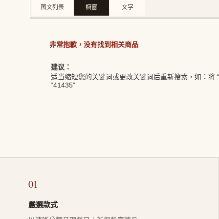
图文列表
橱窗
文字
非常抱歉，没有找到相关商品
建议：
适当缩短您的关键词或更改关键词后重新搜索，如：将 “LV
“41435”
01
嚴選款式