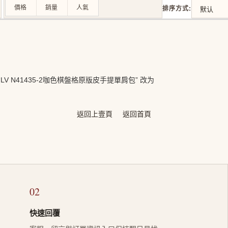
價格
銷量
人氣
排序方式:
 N41435-2咖色棋盤格原版皮手提單肩包” 改为
返回上壹頁
返回首頁
02
快速回覆